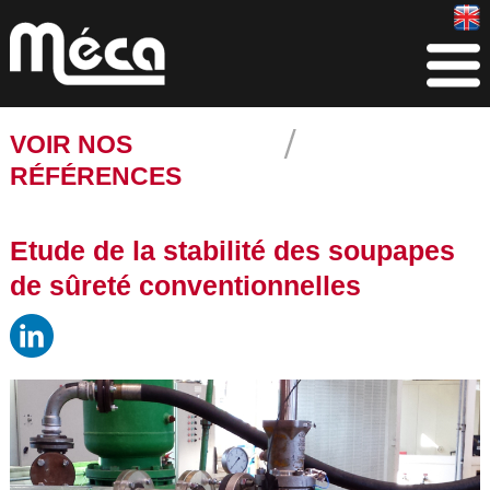
VOIR NOS
RÉFÉRENCES
Etude de la stabilité des soupapes
de sûreté conventionnelles