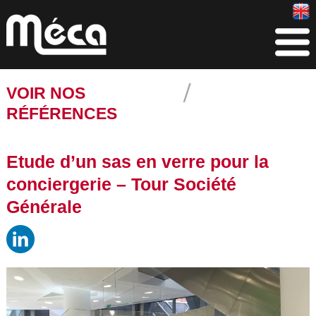
VOIR NOS
RÉFÉRENCES
Etude d’un sas en verre pour la
conciergerie – Tour Société
Générale