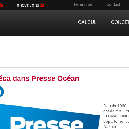
Formation
Contact
Innovations
CALCUL
CONCE
éca dans Presse Océan
Depuis 1960, 
est devenu, e
France. Il est
département de
Nazaire.