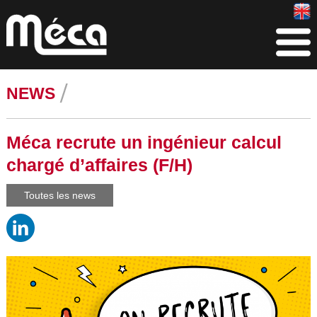
NEWS
Méca recrute un ingénieur calcul
chargé d’affaires (F/H)
Toutes les news