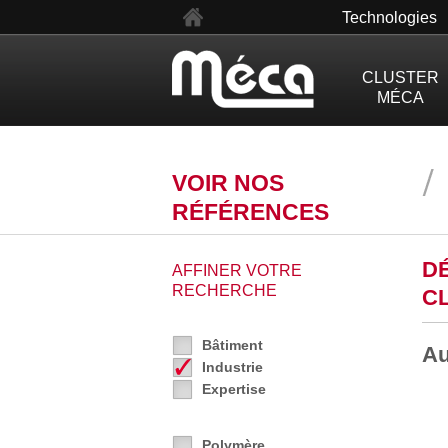
en
Technologies
CLUSTER
MÉCA
VOIR NOS
RÉFÉRENCES
D
AFFINER VOTRE
RECHERCHE
C
Bâtiment
Au
Industrie
Expertise
Polymère