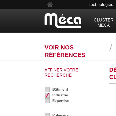
en
Technologies
CLUSTER
MÉCA
VOIR NOS
RÉFÉRENCES
D
AFFINER VOTRE
RECHERCHE
C
Bâtiment
Industrie
Expertise
Polymère