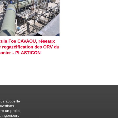
lculs Fos CAVAOU, réseaux
 regazéification des ORV du
hanier - PLASTICON
us accueille
uestions.
re un projet,
 ingénieurs