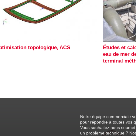
ptimisation topologique, ACS
Études et ca
eau de mer de
terminal mét
Notre équipe commerciale vo
pour répondre à toutes vos q
Vous souhaitez nous soumett
un problème technique ? Nos